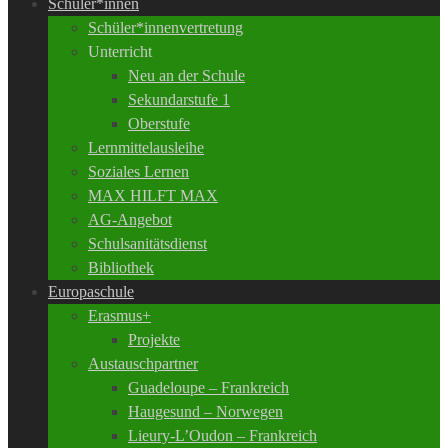
Schüler*innen
Schüler*innenvertretung
Unterricht
Neu an der Schule
Sekundarstufe 1
Oberstufe
Lernmittelausleihe
Soziales Lernen
MAX HILFT MAX
AG-Angebot
Schulsanitätsdienst
Bibliothek
Europaschule
Erasmus+
Projekte
Austauschpartner
Guadeloupe – Frankreich
Haugesund – Norwegen
Lieury-L’Oudon – Frankreich