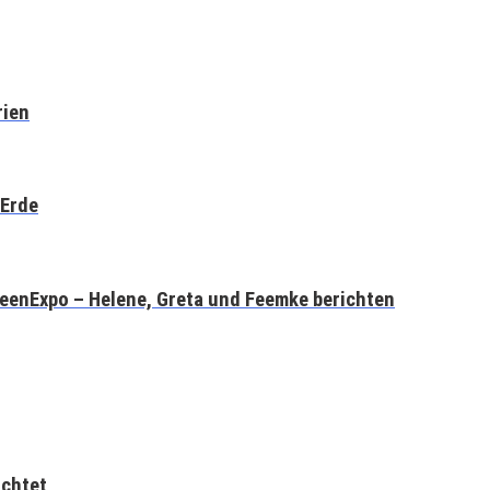
rien
tErde
IdeenExpo – Helene, Greta und Feemke berichten
ichtet