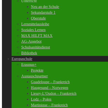
Unterricht
Neu an der Schule
Sekundarstufe 1
Oberstufe
Lernmittelausleihe
Soziales Lernen
MAX HILFT MAX
AG-Angebot
Schulsanitätsdienst
Bibliothek
Europaschule
Erasmus+
Projekte
Austauschpartner
Guadeloupe – Frankreich
Haugesund – Norwegen
Lieury-L’Oudon – Frankreich
Lodz – Polen
Martinique – Frankreich