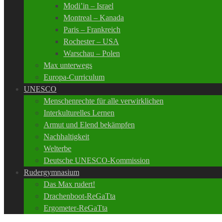
Modi’in – Israel
Montreal – Kanada
Paris – Frankreich
Rochester – USA
Warschau – Polen
Max unterwegs
Europa-Curriculum
UNESCO
Menschenrechte für alle verwirklichen
Interkulturelles Lernen
Armut und Elend bekämpfen
Nachhaltigkeit
Welterbe
Deutsche UNESCO-Kommission
Rudergymnasium
Das Max rudert!
Drachenboot-ReGaTta
Ergometer-ReGaTta