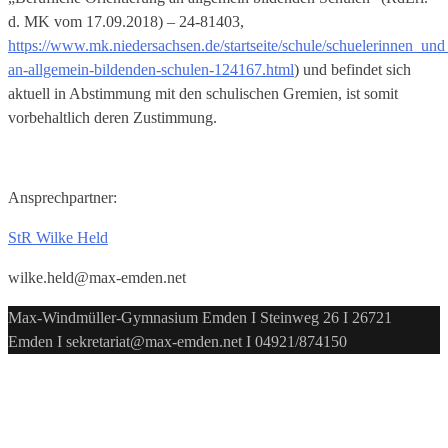
d. MK vom 17.09.2018) – 24-81403,
https://www.mk.niedersachsen.de/startseite/schule/schuelerinnen_und
an-allgemein-bildenden-schulen-124167.html
) und befindet sich
aktuell in Abstimmung mit den schulischen Gremien, ist somit
vorbehaltlich deren Zustimmung.
Ansprechpartner:
StR Wilke Held
wilke.held@max-emden.net
Max-Windmüller-Gymnasium Emden I Steinweg 26 I 26721
Emden I sekretariat@max-emden.net I 04921/874150