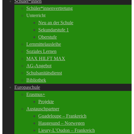
Schüler*innen
Schüler*innenvertretung
Unterricht
Neu an der Schule
Sekundarstufe 1
Oberstufe
Lernmittelausleihe
Soziales Lernen
MAX HILFT MAX
AG-Angebot
Schulsanitätsdienst
Bibliothek
Europaschule
Erasmus+
Projekte
Austauschpartner
Guadeloupe – Frankreich
Haugesund – Norwegen
Lieury-L’Oudon – Frankreich