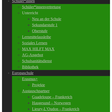
Schüler*innen
Schüler*innenvertretung
Unterricht
Neu an der Schule
Sekundarstufe 1
Oberstufe
Lernmittelausleihe
Soziales Lernen
MAX HILFT MAX
AG-Angebot
Schulsanitätsdienst
Bibliothek
Europaschule
Erasmus+
Projekte
Austauschpartner
Guadeloupe – Frankreich
Haugesund – Norwegen
Lieury-L’Oudon – Frankreich