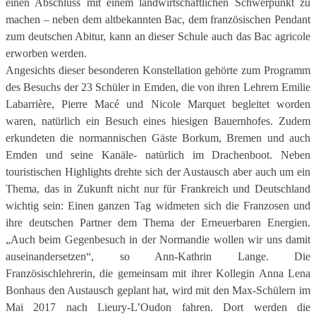
einen Abschluss mit einem landwirtschaftlichen Schwerpunkt zu
machen – neben dem altbekannten Bac, dem französischen Pendant
zum deutschen Abitur, kann an dieser Schule auch das Bac agricole
erworben werden.
Angesichts dieser besonderen Konstellation gehörte zum Programm
des Besuchs der 23 Schüler in Emden, die von ihren Lehrern Emilie
Labarrière, Pierre Macé und Nicole Marquet begleitet worden
waren, natürlich ein Besuch eines hiesigen Bauernhofes. Zudem
erkundeten die normannischen Gäste Borkum, Bremen und auch
Emden und seine Kanäle- natürlich im Drachenboot. Neben
touristischen Highlights drehte sich der Austausch aber auch um ein
Thema, das in Zukunft nicht nur für Frankreich und Deutschland
wichtig sein: Einen ganzen Tag widmeten sich die Franzosen und
ihre deutschen Partner dem Thema der Erneuerbaren Energien.
„Auch beim Gegenbesuch in der Normandie wollen wir uns damit
auseinandersetzen“, so Ann-Kathrin Lange. Die
Französischlehrerin, die gemeinsam mit ihrer Kollegin Anna Lena
Bonhaus den Austausch geplant hat, wird mit den Max-Schülern im
Mai 2017 nach Lieury-L’Oudon fahren. Dort werden die