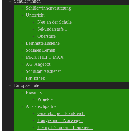
Schüler*innen
Schüler*innenvertretung
Unterricht
Neu an der Schule
Sekundarstufe 1
Oberstufe
Lernmittelausleihe
Soziales Lernen
MAX HILFT MAX
AG-Angebot
Schulsanitätsdienst
Bibliothek
Europaschule
Erasmus+
Projekte
Austauschpartner
Guadeloupe – Frankreich
Haugesund – Norwegen
Lieury-L’Oudon – Frankreich