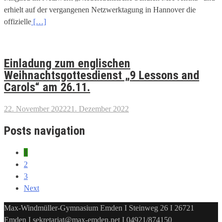
erhielt auf der vergangenen Netzwerktagung in Hannover die
offizielle
[…]
Einladung zum englischen
Weihnachtsgottesdienst „9 Lessons and
Carols“ am 26.11.
22. November 2022
21. Dezember 2022
Posts navigation
1
2
3
Next
Max-Windmüller-Gymnasium Emden I Steinweg 26 I 26721
Emden I sekretariat@max-emden.net I 04921/874150