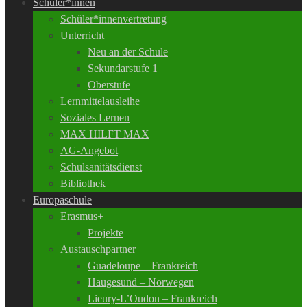
Schüler*innen
Schüler*innenvertretung
Unterricht
Neu an der Schule
Sekundarstufe 1
Oberstufe
Lernmittelausleihe
Soziales Lernen
MAX HILFT MAX
AG-Angebot
Schulsanitätsdienst
Bibliothek
Europaschule
Erasmus+
Projekte
Austauschpartner
Guadeloupe – Frankreich
Haugesund – Norwegen
Lieury-L’Oudon – Frankreich