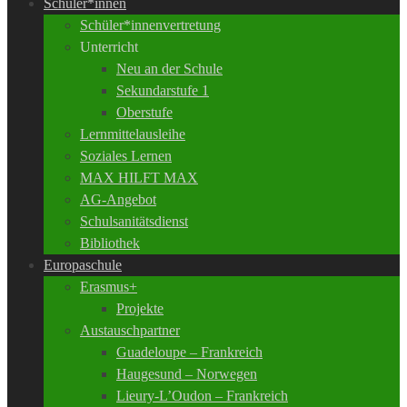
Schüler*innen
Schüler*innenvertretung
Unterricht
Neu an der Schule
Sekundarstufe 1
Oberstufe
Lernmittelausleihe
Soziales Lernen
MAX HILFT MAX
AG-Angebot
Schulsanitätsdienst
Bibliothek
Europaschule
Erasmus+
Projekte
Austauschpartner
Guadeloupe – Frankreich
Haugesund – Norwegen
Lieury-L’Oudon – Frankreich