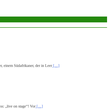
 einem Südafrikaner, der in Leer
[…]
s: „live on stage“! Vor
[…]