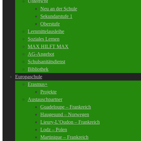
Unterricht
Neu an der Schule
Sekundarstufe 1
Oberstufe
Lernmittelausleihe
Soziales Lernen
MAX HILFT MAX
AG-Angebot
Schulsanitätsdienst
Bibliothek
Europaschule
Erasmus+
Projekte
Austauschpartner
Guadeloupe – Frankreich
Haugesund – Norwegen
Lieury-L’Oudon – Frankreich
Lodz – Polen
Martinique – Frankreich