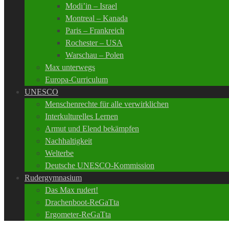
Modi’in – Israel
Montreal – Kanada
Paris – Frankreich
Rochester – USA
Warschau – Polen
Max unterwegs
Europa-Curriculum
UNESCO
Menschenrechte für alle verwirklichen
Interkulturelles Lernen
Armut und Elend bekämpfen
Nachhaltigkeit
Welterbe
Deutsche UNESCO-Kommission
Rudergymnasium
Das Max rudert!
Drachenboot-ReGaTta
Ergometer-ReGaTta