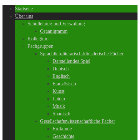
Startseite
Über uns
Schulleitung und Verwaltung
Organigramm
Kollegium
Fachgruppen
Sprachlich-literarisch-künstlerische Fächer
Darstellendes Spiel
Deutsch
Englisch
Französisch
Kunst
Latein
Musik
Spanisch
Gesellschaftswissenschaftliche Fächer
Erdkunde
Geschichte