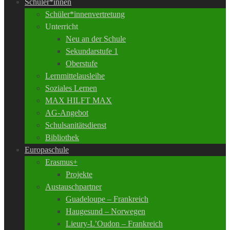
Schüler*innen
Schüler*innenvertretung
Unterricht
Neu an der Schule
Sekundarstufe 1
Oberstufe
Lernmittelausleihe
Soziales Lernen
MAX HILFT MAX
AG-Angebot
Schulsanitätsdienst
Bibliothek
Europaschule
Erasmus+
Projekte
Austauschpartner
Guadeloupe – Frankreich
Haugesund – Norwegen
Lieury-L’Oudon – Frankreich