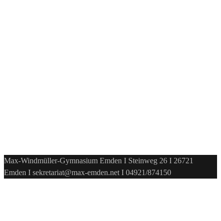
Max-Windmüller-Gymnasium Emden I Steinweg 26 I 26721
Emden I sekretariat@max-emden.net I 04921/874150