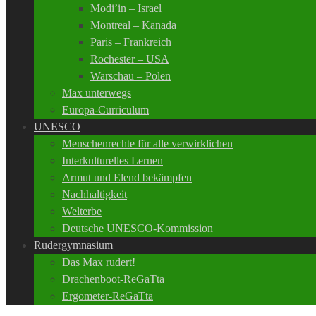
Modi’in – Israel
Montreal – Kanada
Paris – Frankreich
Rochester – USA
Warschau – Polen
Max unterwegs
Europa-Curriculum
UNESCO
Menschenrechte für alle verwirklichen
Interkulturelles Lernen
Armut und Elend bekämpfen
Nachhaltigkeit
Welterbe
Deutsche UNESCO-Kommission
Rudergymnasium
Das Max rudert!
Drachenboot-ReGaTta
Ergometer-ReGaTta