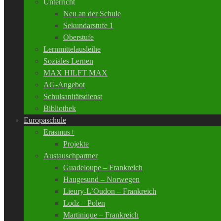
Unterricht
Neu an der Schule
Sekundarstufe 1
Oberstufe
Lernmittelausleihe
Soziales Lernen
MAX HILFT MAX
AG-Angebot
Schulsanitätsdienst
Bibliothek
Europaschule
Erasmus+
Projekte
Austauschpartner
Guadeloupe – Frankreich
Haugesund – Norwegen
Lieury-L’Oudon – Frankreich
Lodz – Polen
Martinique – Frankreich