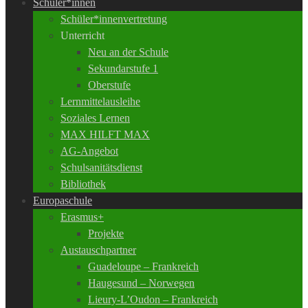
Schüler*innen
Schüler*innenvertretung
Unterricht
Neu an der Schule
Sekundarstufe 1
Oberstufe
Lernmittelausleihe
Soziales Lernen
MAX HILFT MAX
AG-Angebot
Schulsanitätsdienst
Bibliothek
Europaschule
Erasmus+
Projekte
Austauschpartner
Guadeloupe – Frankreich
Haugesund – Norwegen
Lieury-L’Oudon – Frankreich