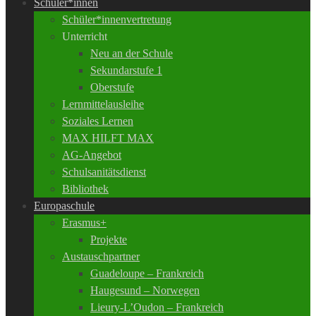
Schüler*innen
Schüler*innenvertretung
Unterricht
Neu an der Schule
Sekundarstufe 1
Oberstufe
Lernmittelausleihe
Soziales Lernen
MAX HILFT MAX
AG-Angebot
Schulsanitätsdienst
Bibliothek
Europaschule
Erasmus+
Projekte
Austauschpartner
Guadeloupe – Frankreich
Haugesund – Norwegen
Lieury-L’Oudon – Frankreich