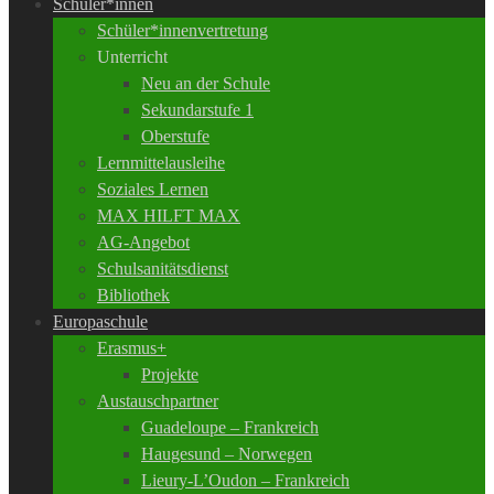
Schüler*innen
Schüler*innenvertretung
Unterricht
Neu an der Schule
Sekundarstufe 1
Oberstufe
Lernmittelausleihe
Soziales Lernen
MAX HILFT MAX
AG-Angebot
Schulsanitätsdienst
Bibliothek
Europaschule
Erasmus+
Projekte
Austauschpartner
Guadeloupe – Frankreich
Haugesund – Norwegen
Lieury-L’Oudon – Frankreich