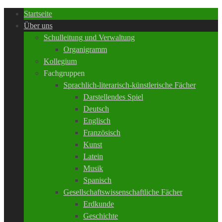
Startseite
Über uns
Schulleitung und Verwaltung
Organigramm
Kollegium
Fachgruppen
Sprachlich-literarisch-künstlerische Fächer
Darstellendes Spiel
Deutsch
Englisch
Französisch
Kunst
Latein
Musik
Spanisch
Gesellschaftswissenschaftliche Fächer
Erdkunde
Geschichte