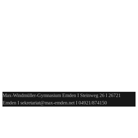
Max-Windmüller-Gymnasium Emden I Steinweg 26 I 26721
Emden I sekretariat@max-emden.net I 04921/874150