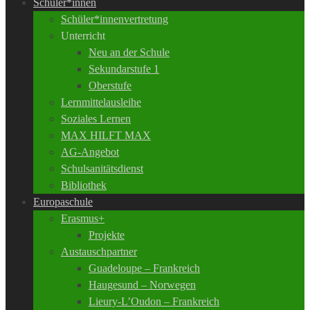
Schüler*innen
Schüler*innenvertretung
Unterricht
Neu an der Schule
Sekundarstufe 1
Oberstufe
Lernmittelausleihe
Soziales Lernen
MAX HILFT MAX
AG-Angebot
Schulsanitätsdienst
Bibliothek
Europaschule
Erasmus+
Projekte
Austauschpartner
Guadeloupe – Frankreich
Haugesund – Norwegen
Lieury-L’Oudon – Frankreich