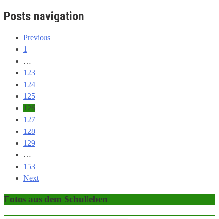
Posts navigation
Previous
1
…
123
124
125
126
127
128
129
…
153
Next
Fotos aus dem Schulleben