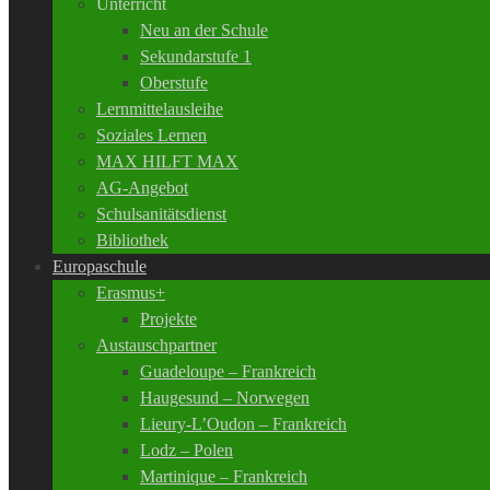
Unterricht
Neu an der Schule
Sekundarstufe 1
Oberstufe
Lernmittelausleihe
Soziales Lernen
MAX HILFT MAX
AG-Angebot
Schulsanitätsdienst
Bibliothek
Europaschule
Erasmus+
Projekte
Austauschpartner
Guadeloupe – Frankreich
Haugesund – Norwegen
Lieury-L’Oudon – Frankreich
Lodz – Polen
Martinique – Frankreich