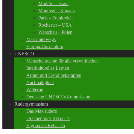
Modi’in – Israel
Montreal – Kanada
Paris – Frankreich
Rochester – USA
Warschau – Polen
Max unterwegs
Europa-Curriculum
UNESCO
Menschenrechte für alle verwirklichen
Interkulturelles Lernen
Armut und Elend bekämpfen
Nachhaltigkeit
Welterbe
Deutsche UNESCO-Kommission
Rudergymnasium
Das Max rudert!
Drachenboot-ReGaTta
Ergometer-ReGaTta