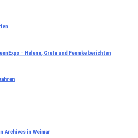
rien
IdeenExpo – Helene, Greta und Feemke berichten
wahren
en Archives in Weimar