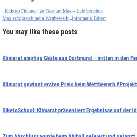
„Kids go Finance“ zu Gast am Max – Lale berichtet
Max erfolgreich beim Wettbewerb „Informatik-Biber“
You may like these posts
Klimarat empfing Gäste aus Dortmund – mitten in den Fe
Klimarat gewinnt ersten Preis beim Wettbewerb #Projek
BiketoSchool: Klimarat präsentiert Ergebnisse auf der 
Zum Abschluss wurde beim Abiball gefeiert und getanzt