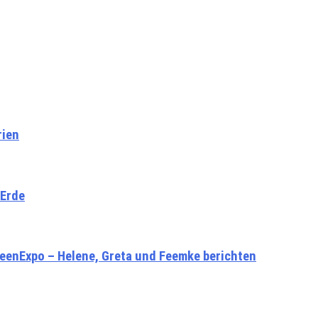
rien
tErde
IdeenExpo – Helene, Greta und Feemke berichten