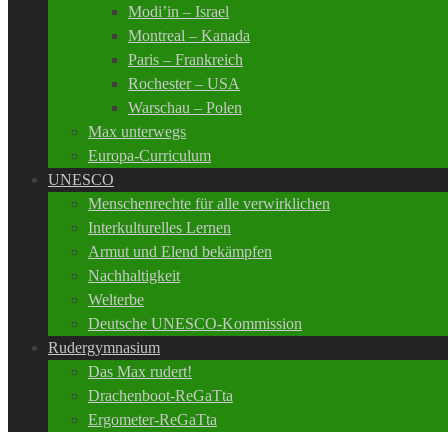
Modi’in – Israel
Montreal – Kanada
Paris – Frankreich
Rochester – USA
Warschau – Polen
Max unterwegs
Europa-Curriculum
UNESCO
Menschenrechte für alle verwirklichen
Interkulturelles Lernen
Armut und Elend bekämpfen
Nachhaltigkeit
Welterbe
Deutsche UNESCO-Kommission
Rudergymnasium
Das Max rudert!
Drachenboot-ReGaTta
Ergometer-ReGaTta