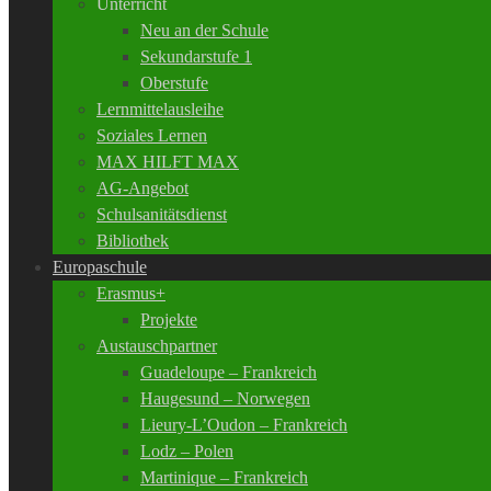
Unterricht
Neu an der Schule
Sekundarstufe 1
Oberstufe
Lernmittelausleihe
Soziales Lernen
MAX HILFT MAX
AG-Angebot
Schulsanitätsdienst
Bibliothek
Europaschule
Erasmus+
Projekte
Austauschpartner
Guadeloupe – Frankreich
Haugesund – Norwegen
Lieury-L’Oudon – Frankreich
Lodz – Polen
Martinique – Frankreich