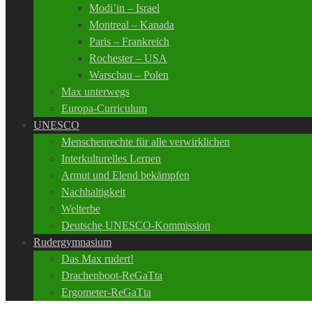
Modi’in – Israel
Montreal – Kanada
Paris – Frankreich
Rochester – USA
Warschau – Polen
Max unterwegs
Europa-Curriculum
UNESCO
Menschenrechte für alle verwirklichen
Interkulturelles Lernen
Armut und Elend bekämpfen
Nachhaltigkeit
Welterbe
Deutsche UNESCO-Kommission
Rudergymnasium
Das Max rudert!
Drachenboot-ReGaTta
Ergometer-ReGaTta