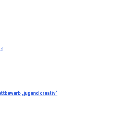
r!
ttbewerb „jugend creativ“