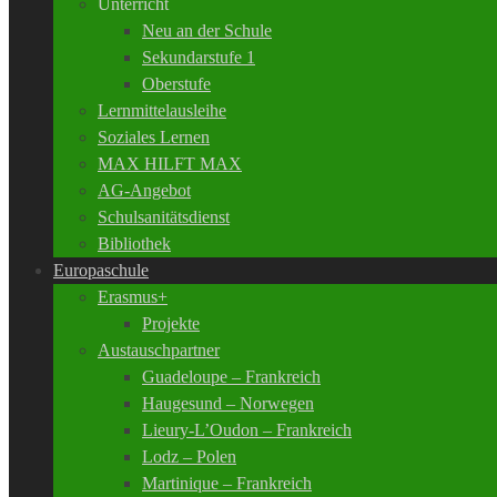
Unterricht
Neu an der Schule
Sekundarstufe 1
Oberstufe
Lernmittelausleihe
Soziales Lernen
MAX HILFT MAX
AG-Angebot
Schulsanitätsdienst
Bibliothek
Europaschule
Erasmus+
Projekte
Austauschpartner
Guadeloupe – Frankreich
Haugesund – Norwegen
Lieury-L’Oudon – Frankreich
Lodz – Polen
Martinique – Frankreich