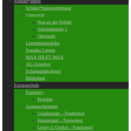
Schüler*innen
Schüler*innenvertretung
Unterricht
Neu an der Schule
Sekundarstufe 1
Oberstufe
Lernmittelausleihe
Soziales Lernen
MAX HILFT MAX
AG-Angebot
Schulsanitätsdienst
Bibliothek
Europaschule
Erasmus+
Projekte
Austauschpartner
Guadeloupe – Frankreich
Haugesund – Norwegen
Lieury-L’Oudon – Frankreich