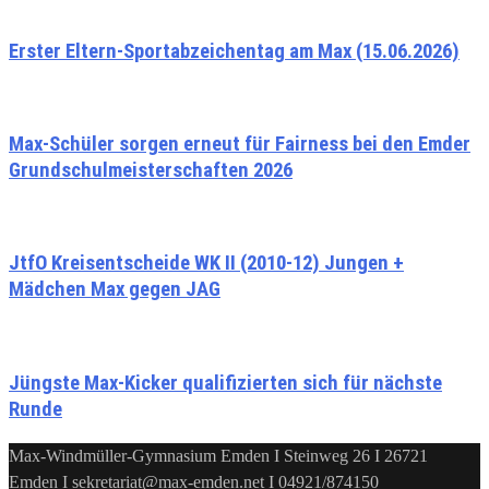
Erster Eltern-Sportabzeichentag am Max (15.06.2026)
Max-Schüler sorgen erneut für Fairness bei den Emder
Grundschulmeisterschaften 2026
JtfO Kreisentscheide WK II (2010-12) Jungen +
Mädchen Max gegen JAG
Jüngste Max-Kicker qualifizierten sich für nächste
Runde
Max-Windmüller-Gymnasium Emden I Steinweg 26 I 26721
Emden I sekretariat@max-emden.net I 04921/874150