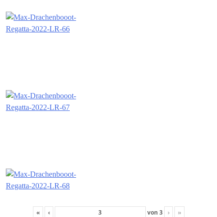
«
‹
von
3
›
»