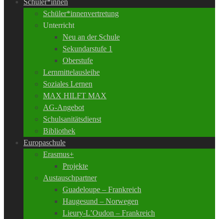
Schüler*innen
Schüler*innenvertretung
Unterricht
Neu an der Schule
Sekundarstufe 1
Oberstufe
Lernmittelausleihe
Soziales Lernen
MAX HILFT MAX
AG-Angebot
Schulsanitätsdienst
Bibliothek
Europaschule
Erasmus+
Projekte
Austauschpartner
Guadeloupe – Frankreich
Haugesund – Norwegen
Lieury-L’Oudon – Frankreich