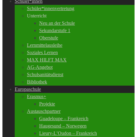
Schüler*innen
Schüler*innenvertretung
Unterricht
Neu an der Schule
Sekundarstufe 1
Oberstufe
Lernmittelausleihe
Soziales Lernen
MAX HILFT MAX
AG-Angebot
Schulsanitätsdienst
Bibliothek
Europaschule
Erasmus+
Projekte
Austauschpartner
Guadeloupe – Frankreich
Haugesund – Norwegen
Lieury-L’Oudon – Frankreich