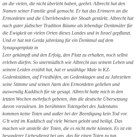
an die vielen, die nicht überlebt haben, geehrt. Albrecht hat den
Namen seiner Familie groß gemacht. Er hat das Erinnern an die
Ermordeten und die Überlebenden der Shoah gestärkt. Albrecht hat
nach guter jüdischer Tradition Bäume als lebendige Denkmäler für
die Ewigkeit an vielen Orten dieses Landes und in Israel gepflanzt.
Und er hat mit Gerda jahrelang für ein Denkmal auf dem
Synagogenplatz in
Leer gekämpft und den Erfolg, den Platz zu erhalten, noch selbst
erleben dürfen. So unermüdlich wie Albrecht aus seinem Leben und
seinem Leiden erzählt hat, hat er unzählige Male in KZ-
Gedenkstätten, auf Friedhöfen, an Gedenktagen und zu Jahrzeiten
seine Stimme und seinen Atem den Ermordeten geliehen und
auswendig Kaddisch für sie gesagt. Albrecht hatte mich in den
letzten Wochen mehrfach gebeten, ihm die deutsche Übersetzung
davon vorzulesen. Im berühmten Totengebet des Judentums
kommen keine Toten und außer bei der Beerdigung kein Tod vor.
G’tt wird im Kaddisch auf viele Weisen gelobt und heiligt. Das
machen wir anstelle der Toten, die es nicht mehr können. Es ist ein
besonderer Liebesdienst bei uns, das für einen Toten zu tun.