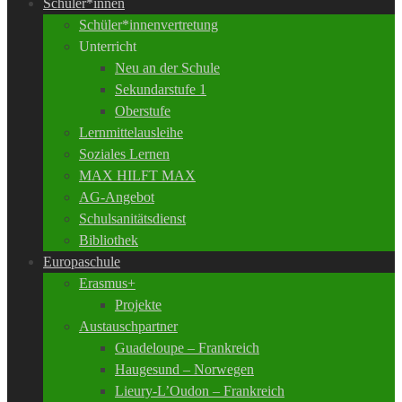
Schüler*innen
Schüler*innenvertretung
Unterricht
Neu an der Schule
Sekundarstufe 1
Oberstufe
Lernmittelausleihe
Soziales Lernen
MAX HILFT MAX
AG-Angebot
Schulsanitätsdienst
Bibliothek
Europaschule
Erasmus+
Projekte
Austauschpartner
Guadeloupe – Frankreich
Haugesund – Norwegen
Lieury-L’Oudon – Frankreich