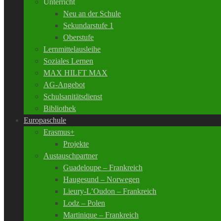
Unterricht
Neu an der Schule
Sekundarstufe 1
Oberstufe
Lernmittelausleihe
Soziales Lernen
MAX HILFT MAX
AG-Angebot
Schulsanitätsdienst
Bibliothek
Europaschule
Erasmus+
Projekte
Austauschpartner
Guadeloupe – Frankreich
Haugesund – Norwegen
Lieury-L’Oudon – Frankreich
Lodz – Polen
Martinique – Frankreich