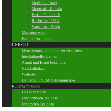
Modi’in – Israel
Montreal – Kanada
Paris – Frankreich
Rochester – USA
Warschau – Polen
Max unterwegs
Europa-Curriculum
UNESCO
Menschenrechte für alle verwirklichen
Interkulturelles Lernen
Armut und Elend bekämpfen
Nachhaltigkeit
Welterbe
Deutsche UNESCO-Kommission
Rudergymnasium
Das Max rudert!
Drachenboot-ReGaTta
Ergometer-ReGaTta