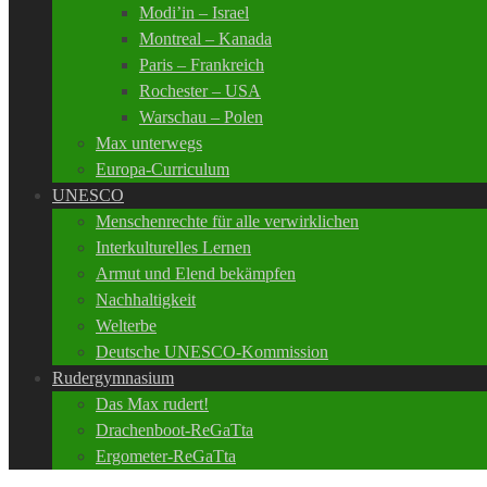
Modi’in – Israel
Montreal – Kanada
Paris – Frankreich
Rochester – USA
Warschau – Polen
Max unterwegs
Europa-Curriculum
UNESCO
Menschenrechte für alle verwirklichen
Interkulturelles Lernen
Armut und Elend bekämpfen
Nachhaltigkeit
Welterbe
Deutsche UNESCO-Kommission
Rudergymnasium
Das Max rudert!
Drachenboot-ReGaTta
Ergometer-ReGaTta