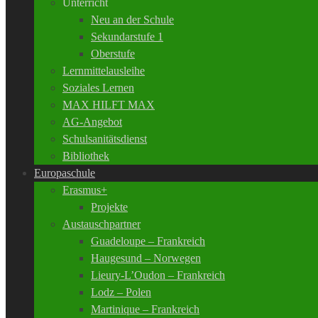
Unterricht
Neu an der Schule
Sekundarstufe 1
Oberstufe
Lernmittelausleihe
Soziales Lernen
MAX HILFT MAX
AG-Angebot
Schulsanitätsdienst
Bibliothek
Europaschule
Erasmus+
Projekte
Austauschpartner
Guadeloupe – Frankreich
Haugesund – Norwegen
Lieury-L’Oudon – Frankreich
Lodz – Polen
Martinique – Frankreich