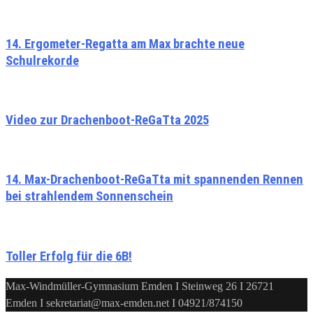
14. Ergometer-Regatta am Max brachte neue
Schulrekorde
Video zur Drachenboot-ReGaTta 2025
14. Max-Drachenboot-ReGaTta mit spannenden Rennen
bei strahlendem Sonnenschein
Toller Erfolg für die 6B!
Max-Windmüller-Gymnasium Emden I Steinweg 26 I 26721
Emden I sekretariat@max-emden.net I 04921/874150