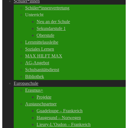
Schüler*innen
Schüler*innenvertretung
Unterricht
Neu an der Schule
Sekundarstufe 1
Oberstufe
Lernmittelausleihe
Soziales Lernen
MAX HILFT MAX
AG-Angebot
Schulsanitätsdienst
Bibliothek
Europaschule
Erasmus+
Projekte
Austauschpartner
Guadeloupe – Frankreich
Haugesund – Norwegen
Lieury-L’Oudon – Frankreich