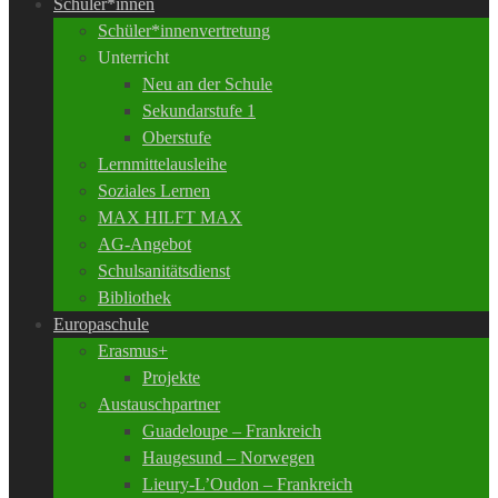
Schüler*innen
Schüler*innenvertretung
Unterricht
Neu an der Schule
Sekundarstufe 1
Oberstufe
Lernmittelausleihe
Soziales Lernen
MAX HILFT MAX
AG-Angebot
Schulsanitätsdienst
Bibliothek
Europaschule
Erasmus+
Projekte
Austauschpartner
Guadeloupe – Frankreich
Haugesund – Norwegen
Lieury-L’Oudon – Frankreich