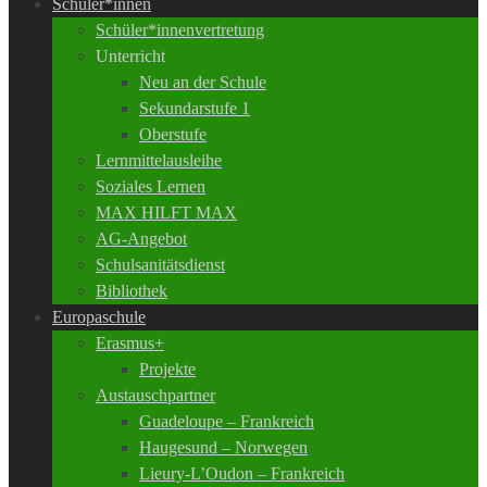
Schüler*innen
Schüler*innenvertretung
Unterricht
Neu an der Schule
Sekundarstufe 1
Oberstufe
Lernmittelausleihe
Soziales Lernen
MAX HILFT MAX
AG-Angebot
Schulsanitätsdienst
Bibliothek
Europaschule
Erasmus+
Projekte
Austauschpartner
Guadeloupe – Frankreich
Haugesund – Norwegen
Lieury-L’Oudon – Frankreich