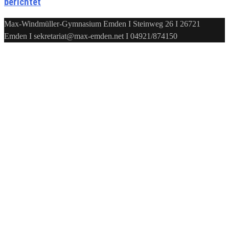
berichtet
Max-Windmüller-Gymnasium Emden I Steinweg 26 I 26721
Emden I sekretariat@max-emden.net I 04921/874150