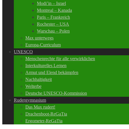
Modi’in – Israel
Montreal – Kanada
Paris – Frankreich
Rochester – USA
Warschau – Polen
Max unterwegs
Europa-Curriculum
UNESCO
Menschenrechte für alle verwirklichen
Interkulturelles Lernen
Armut und Elend bekämpfen
Nachhaltigkeit
Welterbe
Deutsche UNESCO-Kommission
Rudergymnasium
Das Max rudert!
Drachenboot-ReGaTta
Ergometer-ReGaTta