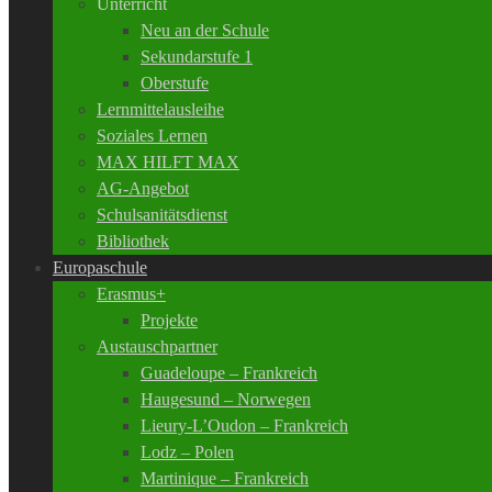
Unterricht
Neu an der Schule
Sekundarstufe 1
Oberstufe
Lernmittelausleihe
Soziales Lernen
MAX HILFT MAX
AG-Angebot
Schulsanitätsdienst
Bibliothek
Europaschule
Erasmus+
Projekte
Austauschpartner
Guadeloupe – Frankreich
Haugesund – Norwegen
Lieury-L’Oudon – Frankreich
Lodz – Polen
Martinique – Frankreich