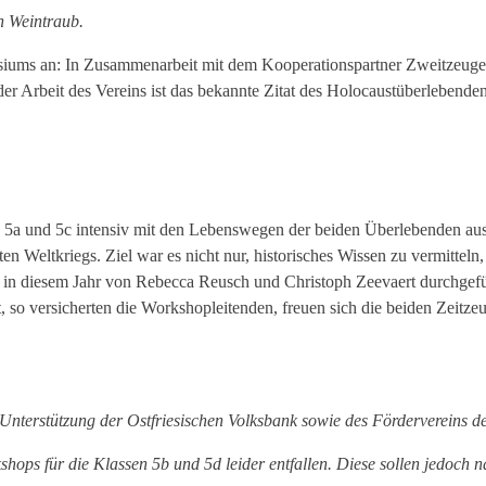
n Weintraub.
iums an: In Zusammenarbeit mit dem Kooperationspartner Zweitzeugen
 Arbeit des Vereins ist das bekannte Zitat des Holocaustüberlebenden
 5a und 5c intensiv mit den Lebenswegen der beiden Überlebenden ausei
 Weltkriegs. Ziel war es nicht nur, historisches Wissen zu vermitteln
n diesem Jahr von Rebecca Reusch und Christoph Zeevaert durchgefüh
 so versicherten die Workshopleitenden, freuen sich die beiden Zeitze
 Unterstützung der Ostfriesischen Volksbank sowie des Fördervereins
hops für die Klassen 5b und 5d leider entfallen. Diese sollen jedoch 