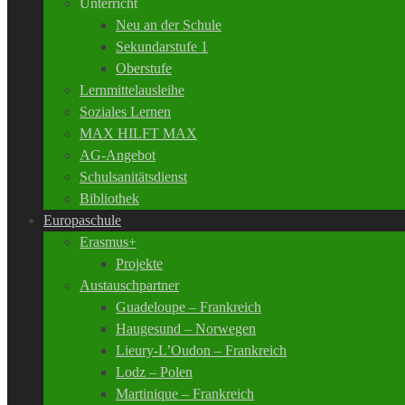
Unterricht
Neu an der Schule
Sekundarstufe 1
Oberstufe
Lernmittelausleihe
Soziales Lernen
MAX HILFT MAX
AG-Angebot
Schulsanitätsdienst
Bibliothek
Europaschule
Erasmus+
Projekte
Austauschpartner
Guadeloupe – Frankreich
Haugesund – Norwegen
Lieury-L’Oudon – Frankreich
Lodz – Polen
Martinique – Frankreich