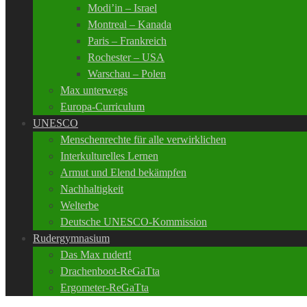
Modi’in – Israel
Montreal – Kanada
Paris – Frankreich
Rochester – USA
Warschau – Polen
Max unterwegs
Europa-Curriculum
UNESCO
Menschenrechte für alle verwirklichen
Interkulturelles Lernen
Armut und Elend bekämpfen
Nachhaltigkeit
Welterbe
Deutsche UNESCO-Kommission
Rudergymnasium
Das Max rudert!
Drachenboot-ReGaTta
Ergometer-ReGaTta