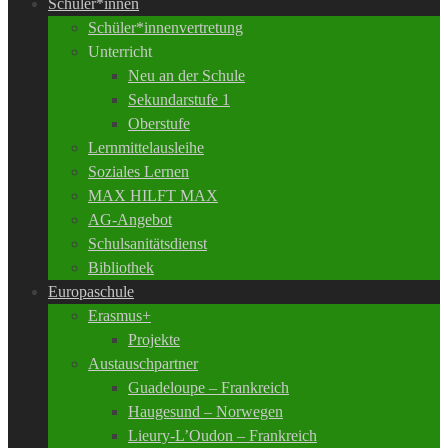
Schüler*innen
Schüler*innenvertretung
Unterricht
Neu an der Schule
Sekundarstufe 1
Oberstufe
Lernmittelausleihe
Soziales Lernen
MAX HILFT MAX
AG-Angebot
Schulsanitätsdienst
Bibliothek
Europaschule
Erasmus+
Projekte
Austauschpartner
Guadeloupe – Frankreich
Haugesund – Norwegen
Lieury-L’Oudon – Frankreich