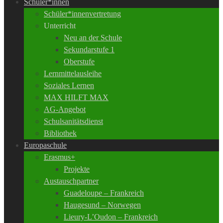
Schüler*innen
Schüler*innenvertretung
Unterricht
Neu an der Schule
Sekundarstufe 1
Oberstufe
Lernmittelausleihe
Soziales Lernen
MAX HILFT MAX
AG-Angebot
Schulsanitätsdienst
Bibliothek
Europaschule
Erasmus+
Projekte
Austauschpartner
Guadeloupe – Frankreich
Haugesund – Norwegen
Lieury-L’Oudon – Frankreich