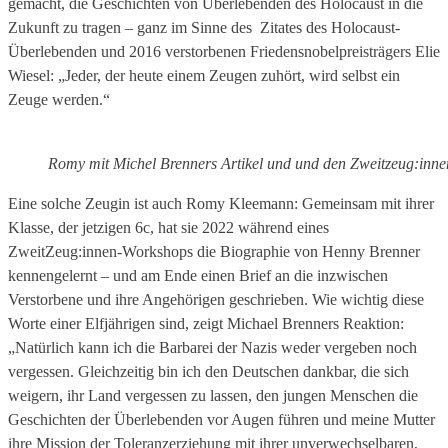
gemacht, die Geschichten von Überlebenden des Holocaust in die
Zukunft zu tragen – ganz im Sinne des Zitates des Holocaust-
Überlebenden und 2016 verstorbenen Friedensnobelpreisträgers Elie
Wiesel: „Jeder, der heute einem Zeugen zuhört, wird selbst ein
Zeuge werden.“
Romy mit Michel Brenners Artikel und und den Zweitzeug:inne
Eine solche Zeugin ist auch Romy Kleemann: Gemeinsam mit ihrer
Klasse, der jetzigen 6c, hat sie 2022 während eines
ZweitZeug:innen-Workshops die Biographie von Henny Brenner
kennengelernt – und am Ende einen Brief an die inzwischen
Verstorbene und ihre Angehörigen geschrieben. Wie wichtig diese
Worte einer Elfjährigen sind, zeigt Michael Brenners Reaktion:
„Natürlich kann ich die Barbarei der Nazis weder vergeben noch
vergessen. Gleichzeitig bin ich den Deutschen dankbar, die sich
weigern, ihr Land vergessen zu lassen, den jungen Menschen die
Geschichten der Überlebenden vor Augen führen und meine Mutter
ihre Mission der Toleranzerziehung mit ihrer unverwechselbaren,