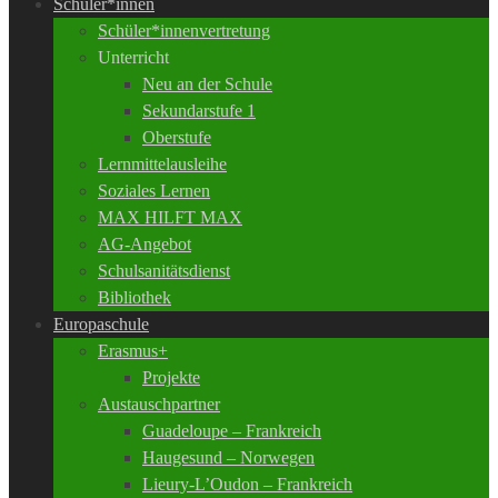
Schüler*innen
Schüler*innenvertretung
Unterricht
Neu an der Schule
Sekundarstufe 1
Oberstufe
Lernmittelausleihe
Soziales Lernen
MAX HILFT MAX
AG-Angebot
Schulsanitätsdienst
Bibliothek
Europaschule
Erasmus+
Projekte
Austauschpartner
Guadeloupe – Frankreich
Haugesund – Norwegen
Lieury-L’Oudon – Frankreich