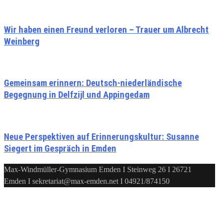
Wir haben einen Freund verloren – Trauer um Albrecht
Weinberg
Gemeinsam erinnern: Deutsch-niederländische
Begegnung in Delfzijl und Appingedam
Neue Perspektiven auf Erinnerungskultur: Susanne
Siegert im Gespräch in Emden
Max-Windmüller-Gymnasium Emden I Steinweg 26 I 26721
Emden I sekretariat@max-emden.net I 04921/874150