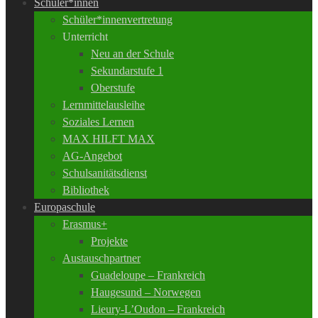
Schüler*innen
Schüler*innenvertretung
Unterricht
Neu an der Schule
Sekundarstufe 1
Oberstufe
Lernmittelausleihe
Soziales Lernen
MAX HILFT MAX
AG-Angebot
Schulsanitätsdienst
Bibliothek
Europaschule
Erasmus+
Projekte
Austauschpartner
Guadeloupe – Frankreich
Haugesund – Norwegen
Lieury-L’Oudon – Frankreich